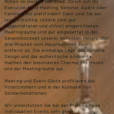
Mitten im Herzen der Stadt Zürich soll Ihr
IMPRESSIONEN
Executive-Bord-Meeting, Seminar, Apéro oder
Social Media
Familienfest stattfinden? Dann sind Sie bei
uns goldrichtig. Unsere zwei gut
ausgestatteten und stilvoll eingerichteten
ZÜRICH ERLEBEN
Meetingräume sind gut eingebettet in das
Gesamtkonzept unseres beliebten Hotels, das
Die Top 11 Sehenswürdigkeiten
drei Minuten vom Hauptbahnhof Zürich
entfernt ist. Die einmalige Lage, das stilvolle
Touren & Führungen
Design und das authentische Ambiente
machen den besonderen Charme des Hotels
Zürich Card
und der Meetingräume aus.
Meeting und Event-Gäste profitieren bei
GUTSCHEINE
Hotelzimmern und in der Kulinarik von
Sonderkonditionen.
Wir unterstützen Sie bei der Planung Ihres
individuellen Events sehr gerne.