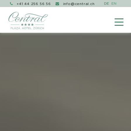
+41 44 256 56 56
info@central.ch

