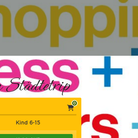
 Städtetrip
0
Kind 6-15