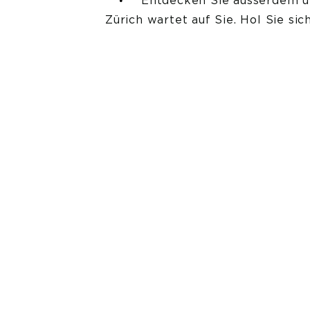
Entdecken Sie ausserdem ü
Zürich wartet auf Sie. Hol Sie si
Impr
Konzept,