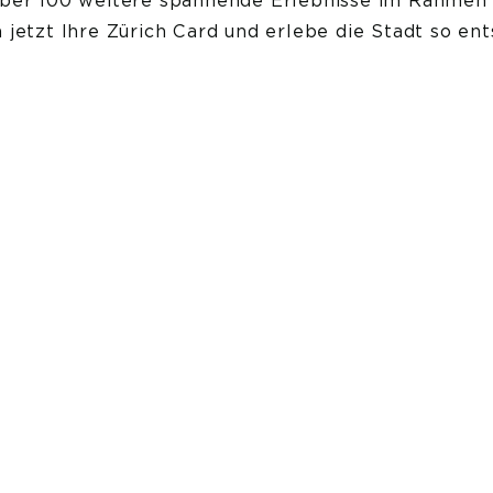
ber 100 weitere spannende Erlebnisse im Rahmen 
ch jetzt Ihre Zürich Card und erlebe die Stadt so en
essum
|
Datenschutz
|
AGB
|
Karriere
|
Newsletter
 Vermarktung, Design & Programmierung von Rategain | Copyrig