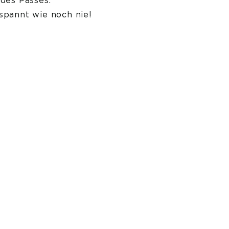
des Passes.
tspannt wie noch nie!
|
FAQ
ht © 2026