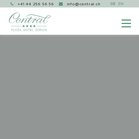
+41 44 256 56 56
info@central.ch

