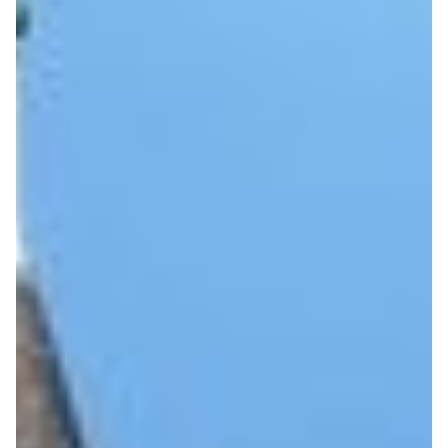
Social Media
ZÜRICH ERLEBEN
Die Top 11 Sehenswürdigkeiten
Touren & Führungen
Zürich Card
GUTSCHEINE